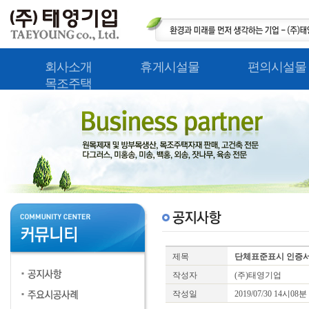
회사소개
휴게시설물
편의시설물
목조주택
제목
단체표준표시 인증서
작성자
(주)태영기업
작성일
2019/07/30 14시08분