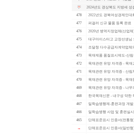
2024년도 경상북도 지방세 
478
2022년도 경북여성경제인대
477
퍼걸러 신규 물품 등록 완료
476
2020년 병역지정업체(산업체
475
대구마이스터고 교장선생님 
474
조달청 다수공급자계약업체의 
473
목재제품 품질표시제도-산림청
472
목재관련 유망 자격증 - 목재교
471
목재관련 유망 자격증 - 산
470
목재관련 유망 자격증 - 목
469
목재관련 유망 자격증 - 나무
468
한국목재신문 - 내구성 약한 목
467
일학습병행제-훈련과정 개발
466
일학습병행 사업 및 훈련실시
465
단체표준표시 인증서(전통형
→
단체표준표시 인증서(일반형