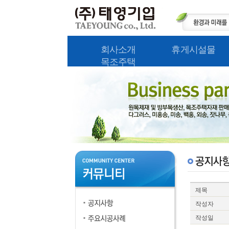
회사소개
휴게시설물
목조주택
제목
작성자
작성일