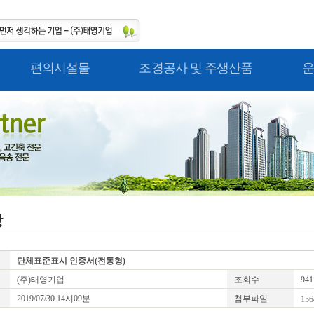
편의시설물
조경공사 및 주생산품
운
단체표준표시 인증서(전통형)
(주)태영기업
조회수
941
2019/07/30 14시09분
첨부파일
156