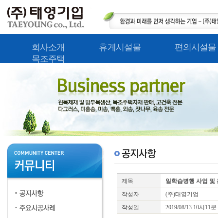
회사소개
휴게시설물
편의시설물
목조주택
제목
일학습병행 사업 및
작성자
(주)태영기업
작성일
2019/08/13 10시11분