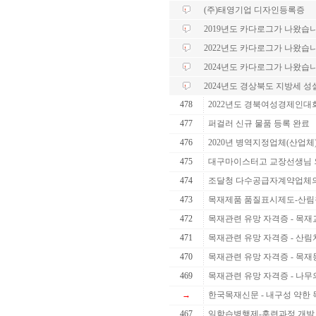
(주)태영기업 디자인등록증
2019년도 카다로그가 나왔습니
2022년도 카다로그가 나왔습니
2024년도 카다로그가 나왔습니
2024년도 경상북도 지방세 
478
2022년도 경북여성경제인대
477
퍼걸러 신규 물품 등록 완료
476
2020년 병역지정업체(산업체
475
대구마이스터고 교장선생님 
474
조달청 다수공급자계약업체의 
473
목재제품 품질표시제도-산림청
472
목재관련 유망 자격증 - 목재교
471
목재관련 유망 자격증 - 산
470
목재관련 유망 자격증 - 목
469
목재관련 유망 자격증 - 나무
→
한국목재신문 - 내구성 약한 목
467
일학습병행제-훈련과정 개발