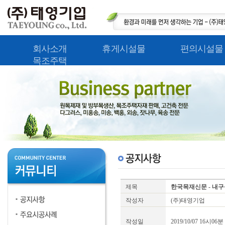
회사소개
휴게시설물
편의시설물
목조주택
제목
한국목재신문 - 내
작성자
(주)태영기업
작성일
2019/10/07 16시06분