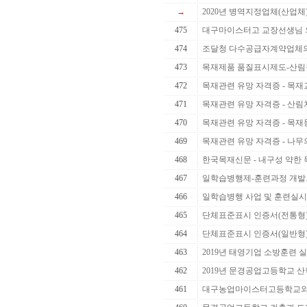
→
2020년 병역지정업체(산업체
475
대구마이스터고 교장선생님 
474
조달청 다수공급자계약업체의 
473
목재제품 품질표시제도-산림청
472
목재관련 유망 자격증 - 목재교
471
목재관련 유망 자격증 - 산
470
목재관련 유망 자격증 - 목
469
목재관련 유망 자격증 - 나무
468
한국목재신문 - 내구성 약한 목
467
일학습병행제-훈련과정 개발
466
일학습병행 사업 및 훈련실시
465
단체표준표시 인증서(전통형
464
단체표준표시 인증서(일반형
463
2019년 태영기업 소방훈련 
462
2019년 문경공업고등학교 산학
461
대구농업마이스터고등학교와 