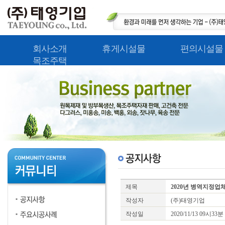
회사소개
휴게시설물
편의시설물
목조주택
제목
2020년 병역지정업
작성자
(주)태영기업
작성일
2020/11/13 09시33분