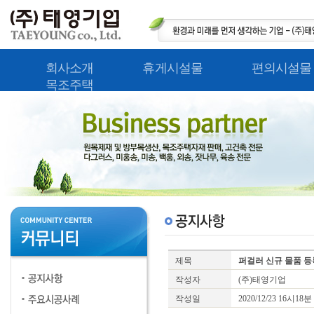
회사소개
휴게시설물
편의시설물
목조주택
제목
퍼걸러 신규 물품 등
작성자
(주)태영기업
작성일
2020/12/23 16시18분