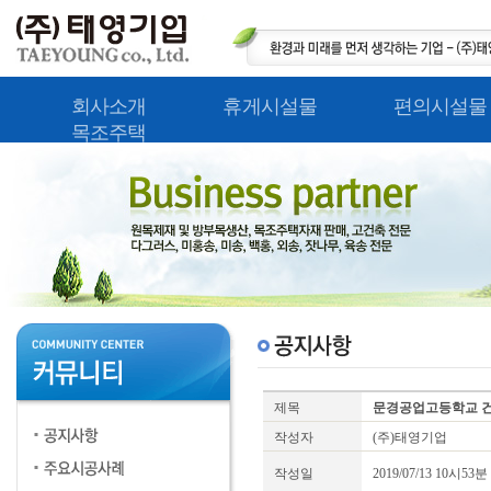
회사소개
휴게시설물
편의시설물
목조주택
제목
문경공업고등학교 건
작성자
(주)태영기업
작성일
2019/07/13 10시53분