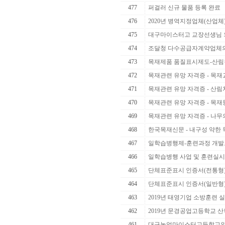
477
퍼걸러 신규 물품 등록 완료
476
2020년 병역지정업체(산업체
475
대구마이스터고 교장선생님 
474
조달청 다수공급자계약업체의 
473
목재제품 품질표시제도-산림청
472
목재관련 유망 자격증 - 목재교
471
목재관련 유망 자격증 - 산
470
목재관련 유망 자격증 - 목
469
목재관련 유망 자격증 - 나무
468
한국목재신문 - 내구성 약한 목
467
일학습병행제-훈련과정 개발
466
일학습병행 사업 및 훈련실시
465
단체표준표시 인증서(전통형
464
단체표준표시 인증서(일반형
463
2019년 태영기업 소방훈련 
462
2019년 문경공업고등학교 산학
461
대구농업마이스터고등학교와 