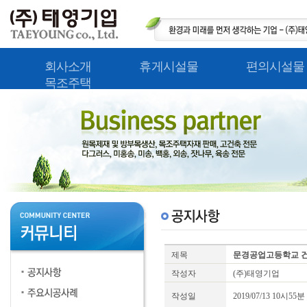
회사소개
휴게시설물
편의시설물
목조주택
제목
문경공업고등학교 건
작성자
(주)태영기업
작성일
2019/07/13 10시55분