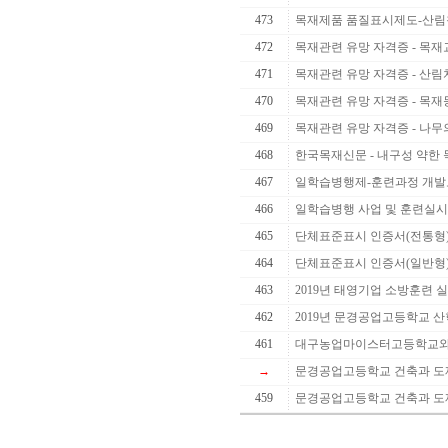
473
목재제품 품질표시제도-산림청
472
목재관련 유망 자격증 - 목재교
471
목재관련 유망 자격증 - 산
470
목재관련 유망 자격증 - 목
469
목재관련 유망 자격증 - 나무
468
한국목재신문 - 내구성 약한 목
467
일학습병행제-훈련과정 개발
466
일학습병행 사업 및 훈련실시
465
단체표준표시 인증서(전통형
464
단체표준표시 인증서(일반형
463
2019년 태영기업 소방훈련 
462
2019년 문경공업고등학교 산학
461
대구농업마이스터고등학교와 
→
문경공업고등학교 건축과 도제
459
문경공업고등학교 건축과 도제