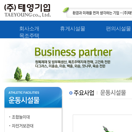
회사소개
휴게시설물
편의시설물
목조주택